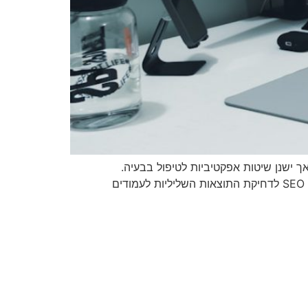
 ישנן שיטות אפקטיביות לטיפול בבעיה.
האסטרטגיות המרכזיות כוללות פנייה ישירה לבעלי האתרים, שימוש בכלים משפטיים במקרים המתאימים, ויישום טכניקות SEO לדחיקת התוצאות השליליות לעמודים