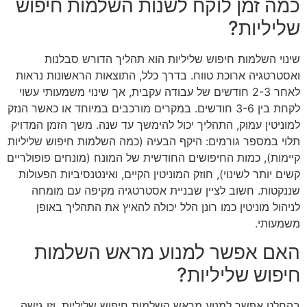
כמה זמן לוקח לשנות השלמות חיפוש
שליליות?
שינוי השלמות חיפוש שליליות הוא תהליך הדורש סבלנות
ואסטרטגיה ארוכת טווח. בדרך כלל, התוצאות הראשונות נראות
לאחר 2-3 חודשים של עבודה עקבית, אך שינוי משמעותי עשוי
לקחת בין 3-6 חודשים. במקרים מורכבים במיוחד או כאשר הנזק
למוניטין עמוק, התהליך יכול להימשך עד שנה. משך הזמן המדויק
תלוי במספר גורמים: היקף הבעיה (כמה השלמות חיפוש שליליות
קיימות), כמות החיפושים החודשית של המונח (מונחים פופולריים
קשים יותר לשינוי), חוזק המוניטין הקיים, ואינטנסיביות הפעולות
שננקטות. חשוב לציין שבניית אסטרטגיה מקיפה עם מומחה
לניהול מוניטין כמו רונן הלל יכולה להאיץ את התהליך באופן
משמעותי.
האם אפשר למנוע מראש השלמות
חיפוש שליליות?
בהחלט אפשר למנוע מראש השלמות חיפוש שליליות, וזו גישה