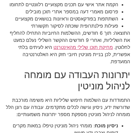
הקמת אתר אישי עם תכנים מקצועיים רלוונטיים לתחומו
פרסום מאמרי דעה במספר אתרי תוכן מובילים
השתתפות בפודקאסטים וראיונות בנושאים מקצועיים
פעילות פילנתרופית שזכתה לסיקור תקשורתי
התוצאה: תוך 6 חודשים, ההשלמות החיוביות התחילו להחליף
את השליליות, ואחרי 9 חודשים ההקשר השלילי נעלם כמעט
לחלוטין.
מחיקת תוכן שלילי מהאינטרנט
היא לעיתים בלתי
אפשרית, לכן בניית מוניטין חיובי חזק היא האלטרנטיבה
המועדפת.
יתרונות העבודה עם מומחה
לניהול מוניטין
התמודדות עם השלמות חיפוש שליליות היא משימה מורכבת
שדורשת ידע, ניסיון וגישה לכלים מתקדמים. עבודה עם רונן הלל
מומחה לניהול מוניטין מספקת מספר יתרונות משמעותיים:
ניסיון מוכח
: מומחי ניהול מוניטין טיפלו במאות מקרים
דומים וצברו ידע מעשי