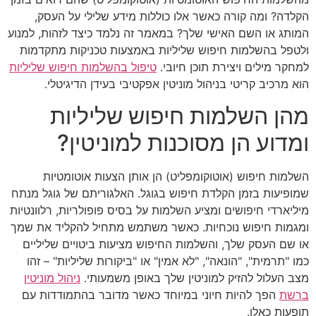
הקלדה? ומה קורה כאשר אלו כוללות מידע שלילי על העסק,
המותג או השם האישי שלך? במאמר זה נלמד כיצד לזהות, למנוע
ולטפל בהשלמות חיפוש שליליות באמצעות טכניקות מתקדמות
למחקר מילים ויצירת תוכן חיובי.
טיפול בהשלמות חיפוש שליליות
הוא מרכיב קריטי בניהול מוניטין אפקטיבי בעידן הדיגיטלי.
מהן השלמות חיפוש שליליות
ומדוע הן מסוכנות למוניטין?
השלמות חיפוש (אוטוקומפליט) הן אותן הצעות אוטומטיות
שמופיעות בזמן הקלדת חיפוש בגוגל. האלגוריתם של גוגל מנתח
מיליארדי חיפושים ומציע השלמות על בסיס פופולריות, רלוונטיות
ומגמות חיפוש נוכחיות. כאשר משתמש מתחיל להקליד את שמך
או שם העסק שלך, והשלמות החיפוש מציעות ביטויים שליליים
כמו "תרמית", "הונאה", "לא אמין" או "ביקורות שליליות" – זהו
מצב העלול להזיק למוניטין שלך באופן משמעותי.
ניהול מוניטין
ברשת
הפך להיות חיוני במיוחד כאשר מדובר בהתמודדות עם
תופעות כאלו.