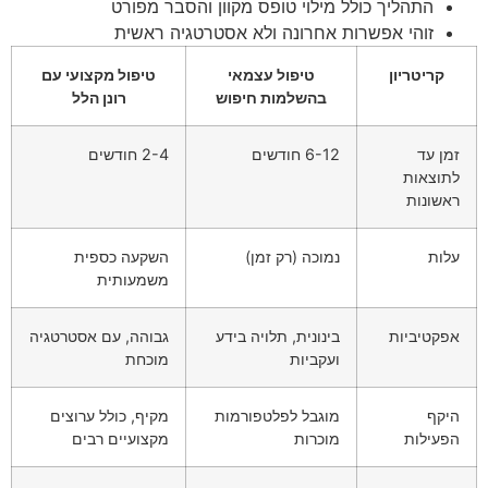
התהליך כולל מילוי טופס מקוון והסבר מפורט
זוהי אפשרות אחרונה ולא אסטרטגיה ראשית
קריטריון
טיפול עצמאי
טיפול מקצועי עם
בהשלמות חיפוש
רונן הלל
זמן עד
6-12 חודשים
2-4 חודשים
לתוצאות
ראשונות
עלות
נמוכה (רק זמן)
השקעה כספית
משמעותית
אפקטיביות
בינונית, תלויה בידע
גבוהה, עם אסטרטגיה
ועקביות
מוכחת
היקף
מוגבל לפלטפורמות
מקיף, כולל ערוצים
הפעילות
מוכרות
מקצועיים רבים