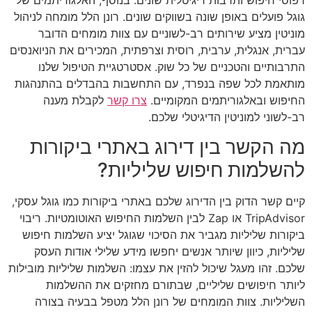
דפוסי חיפוש ותרבות דיגיטלית שונים. בנוסף, האלגוריתמים של
גוגל פועלים באופן שונה בשווקים שונים. רונן הלל מומחה לניהול
מוניטין מציע שירותים רב-לשוניים עם צוות מומחים הדובר
עברית, אנגלית, ערבית, רוסית וצרפתית, המכירים את הניואנסים
התרבותיים והטכניים של כל שוק. אסטרטגיית הטיפול שלנו
מותאמת לכל שפה בנפרד, עם התחשבות בהבדלים בהתנהגות
החיפוש ובאלגוריתמים המקומיים.
צרו קשר
לקבלת מענה
רב-לשוני למוניטין הדיגיטלי שלכם.
מה הקשר בין דירוג באתרי ביקורות
להשלמות חיפוש שליליות?
קיים קשר הדוק בין הדירוג שלכם באתרי ביקורות כמו גוגל עסקי,
TripAdvisor או Zap לבין השלמות החיפוש האוטומטיות. ריבוי
ביקורות שליליות מגביר את הסיכוי שגוגל יציע השלמות חיפוש
שליליות, כיוון שיותר אנשים יחפשו מידע שלילי אודות העסק
שלכם. זהו מעגל שיכול להזין את עצמו: השלמות שליליות מובילות
ליותר חיפושים שליליים, שבתורם מחזקים את ההשלמות
השליליות. צוות המומחים של רונן הלל מטפל בבעיה בצורה