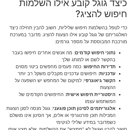
כיצד גוגל קובע אילו השלמות
חיפוש להציג?
כדי לטפל בהשלמות חיפוש שליליות, חשוב להבין תחילה כיצד
האלגוריתם של גוגל קובע אילו הצעות להציג. מדובר במערכת
מורכבת המבוססת על מספר גורמים:
נתוני חיפוש קודמים
: מה אנשים אחרים חיפשו בעבר
בהקשר לשם או למותג שלך
תדירות החיפוש
: כמה פעמים מחפשים ביטוי מסוים
עדכניות
: חיפושים עדכניים מקבלים משקל רב יותר
הקשר גיאוגרפי
: למיקום של המחפש יש השפעה על
ההצעות
היסטוריית חיפוש אישית
: החיפושים הקודמים של
המשתמש עצמו
אלגוריתמים לסינון תוכן פוגעני
: גוגל מנסה לסנן הצעות
המכילות תוכן פורנוגרפי או אלים, אך הסינון אינו מושלם
כשמדובר במידע שלילי לגיטימי
חשוב להבין שגוגל לא "ממציא" את ההשלמות, אלא מציג אותן