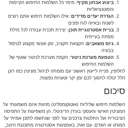
ביצוע אבחון מקיף
: מיפוי כל השלמות החיפוש הקיימות
והפוטנציאליות
הגדרת יעדים מדידים
: אילו השלמות חיפוש אתם רוצים
לשנות ובאיזה לוח זמנים
בניית אסטרטגיית תוכן
: יצירת תכנית עבודה לכל מילת
מפתח בעייתית
גיוס משאבים
: הקצאת תקציב, זמן ואנשי מקצוע לטיפול
בבעיה
הטמעת מערכת ניטור
: הקמת מערכת לניטור שוטף של
השלמות החיפוש
לחלופין, פנייה לייעוץ ראשוני עם מומחה לניהול מוניטין כמו רונן
הלל יכולה לחסוך לכם זמן יקר וטעויות נפוצות.
סיכום
השלמות חיפוש שליליות (אוטוקומפליט) מהוות איום משמעותי על
המוניטין האישי והעסקי בעידן הדיגיטלי. הן משפיעות על התפיסה
הציבורית ועל החלטות צרכנים עוד לפני שנחשפו לתוכן אמיתי על
המותג או האדם. עם זאת, באמצעות אסטרטגיה מתוכננת היטב,