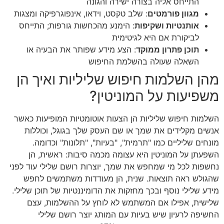
התייחס אליה בצורה ישירה והגונה
מגוון פורמטים
: שלב טקסט, וידאו, אינפוגרפיקה ומצגות
אותנטיות ושקיפות
: הימנע מהכחשות גורפות; התייחס
לביקורת אם היא לגיטימית
תוכן פתרון ממוקד
: הצע מידע שפותר את הבעיה או
השאלה שעולה בהשלמת החיפוש
מהן השלמות חיפוש שליליות ואיך הן
משפיעות על המוניטין?
השלמות חיפוש שליליות הן הצעות אוטומטיות המופיעות כאשר
אנשים מקלידים את שמך או שם העסק שלך בגוגל, וכוללות
מונחים שליליים כמו "תרמית", "בעיות", "תלונות" וכדומה.
השפעתן על המוניטין היא עצומה מכמה סיבות: ראשית, הן
נחשפות לכל מי שמחפש את שמך, יוצרות רושם שלילי עוד לפני
שהגולש ראה תוצאות. שנית, הן מעודדות משתמשים לחפש
מידע שלילי נוסף ובכך מחזקות את הדומיננטיות של תוכן שלילי.
שלישית, אפילו אם המשתמש לא לוחץ על ההשלמות, עצם
החשיפה לרעיון שיש בעיות עם המותג יוצר רושם שלילי