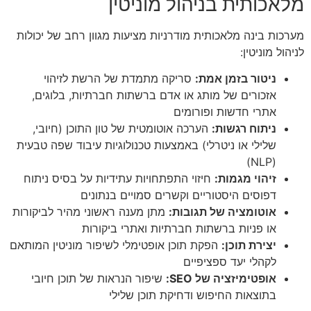
מלאכותית בניהול מוניטין
מערכות בינה מלאכותית מודרניות מציעות מגוון רחב של יכולות
לניהול מוניטין:
ניטור בזמן אמת:
סריקה מתמדת של הרשת לזיהוי
אזכורים של מותג או אדם ברשתות חברתיות, בלוגים,
אתרי חדשות ופורומים
ניתוח רגשות:
הערכה אוטומטית של טון התוכן (חיובי,
שלילי או ניטרלי) באמצעות טכנולוגיות עיבוד שפה טבעית
(NLP)
זיהוי מגמות:
חיזוי התפתחויות עתידיות על בסיס ניתוח
דפוסים היסטוריים וקשרים סמויים בנתונים
אוטומציה של תגובות:
מתן מענה ראשוני מהיר לביקורות
או פניות ברשתות חברתיות ואתרי ביקורות
יצירת תוכן:
הפקת תוכן אופטימלי לשיפור מוניטין המותאם
לקהלי יעד ספציפיים
אופטימיזציה של SEO:
שיפור הנראות של תוכן חיובי
בתוצאות החיפוש ודחיקת תוכן שלילי