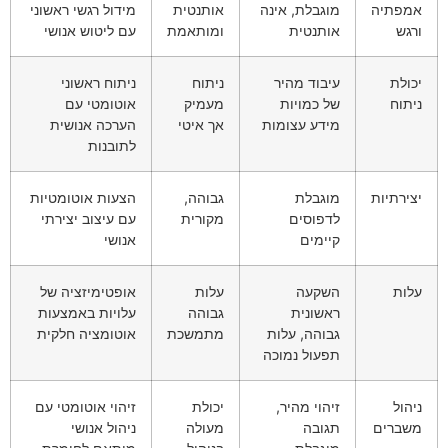
אמפתיה
מוגבלת, אינה
אותנטית
מידול רגשי ראשוני
ורגש
אותנטית
ומותאמת
עם ליטוש אנושי
יכולת
עיבוד מהיר
ניתוח
ניתוח ראשוני
ניתוח
של כמויות
מעמיק
אוטומטי עם
מידע עצומות
אך איטי
הערכה אנושית
לתובנות
יצירתיות
מוגבלת
גבוהה,
הצעות אוטומטיות
לדפוסים
מקורית
עם עיצוב יצירתי
קיימים
אנושי
עלות
השקעה
עלות
אופטימיזציה של
ראשונית
גבוהה
עלויות באמצעות
גבוהה, עלות
מתמשכת
אוטומציה חלקית
תפעול נמוכה
ניהול
זיהוי מהיר,
יכולת
זיהוי אוטומטי עם
משברים
תגובה
מעולה
ניהול אנושי