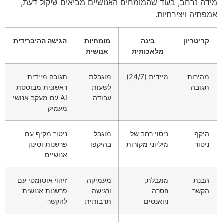
מידה נרחב, בעוד שהמומחים האנושיים מביאים שיקול דעת,
אמפתיה ויצירתיות.
קריטריון
בינה
מומחיות
הגישה ההיברידית
מלאכותית
אנושית
מהירות
מיידית (24/7)
מוגבלת
תגובה מיידית
תגובה
לשעות
ראשונית מבוססת
עבודה
AI עם מעקב אנושי
מעמיק
היקף
כיסוי רחב של
מוגבל
ניטור מקיף עם
ניטור
מיליוני מקורות
בהיקפו
פרשנות וסינון
אנושיים
הבנת
מוגבלת,
מעמיקה
זיהוי אוטומטי עם
הקשר
חסרה
ורגישה
פרשנות אנושית
ניואנסים
תרבותית
להקשר