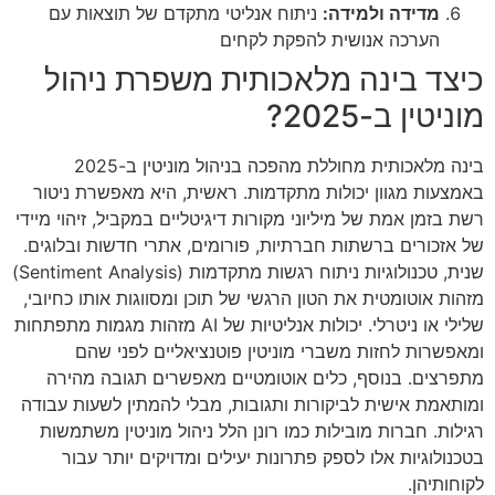
מדידה ולמידה:
ניתוח אנליטי מתקדם של תוצאות עם
הערכה אנושית להפקת לקחים
כיצד בינה מלאכותית משפרת ניהול
מוניטין ב-2025?
בינה מלאכותית מחוללת מהפכה בניהול מוניטין ב-2025
באמצעות מגוון יכולות מתקדמות. ראשית, היא מאפשרת ניטור
רשת בזמן אמת של מיליוני מקורות דיגיטליים במקביל, זיהוי מיידי
של אזכורים ברשתות חברתיות, פורומים, אתרי חדשות ובלוגים.
שנית, טכנולוגיות ניתוח רגשות מתקדמות (Sentiment Analysis)
מזהות אוטומטית את הטון הרגשי של תוכן ומסווגות אותו כחיובי,
שלילי או ניטרלי. יכולות אנליטיות של AI מזהות מגמות מתפתחות
ומאפשרות לחזות משברי מוניטין פוטנציאליים לפני שהם
מתפרצים. בנוסף, כלים אוטומטיים מאפשרים תגובה מהירה
ומותאמת אישית לביקורות ותגובות, מבלי להמתין לשעות עבודה
רגילות. חברות מובילות כמו רונן הלל ניהול מוניטין משתמשות
בטכנולוגיות אלו לספק פתרונות יעילים ומדויקים יותר עבור
לקוחותיהן.