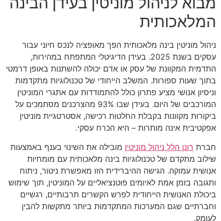
מבוא לניהול מוניטין בעידן הבינה
המלאכותית
ניהול מוניטין בינה מלאכותית הפך מאופציה לנכס חיוני עבור
עסקים בשנת 2025. בעידן הדיגיטלי המתפתח במהירות,
התדמית המקוונת של עסק או אדם יכולה להשתנות באופן דרמטי
בתוך שעות ספורות. המשלב הייחודי של טכנולוגיות מתקדמות
וניסיון אנושי מציע פתרון כולל להתמודדות עם אתגרי המוניטין
המורכבים של היום. בעידן שבו 93% מהצרכנים מסתמכים על
ביקורות מקוונות בקבלת החלטות רכישה, אסטרטגיית מוניטין
אפקטיבית אינה מותרות – היא הכרח עסקי.
חברת
רונן הלל ניהול מוניטין
מובילה את השינוי בענף באמצעות
שילוב מתקדם של טכנולוגיות בינה מלאכותית עם מומחיות
אנושית עמוקה. הגישה ההיברידית הזו מאפשרת ניטור, ניתוח
ותגובה בזמן אמת לאיומים פוטנציאליים על המוניטין, תוך שימוש
ביכולת האנושית הייחודית לפרש הקשרים תרבותיים, רגשיים
וחברתיים שגם המערכות המתקדמות ביותר מתקשות להבין
לעומק.