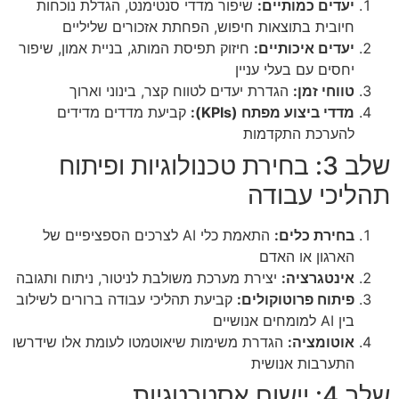
יעדים כמותיים:
שיפור מדדי סנטימנט, הגדלת נוכחות
חיובית בתוצאות חיפוש, הפחתת אזכורים שליליים
יעדים איכותיים:
חיזוק תפיסת המותג, בניית אמון, שיפור
יחסים עם בעלי עניין
טווחי זמן:
הגדרת יעדים לטווח קצר, בינוני וארוך
מדדי ביצוע מפתח (KPIs):
קביעת מדדים מדידים
להערכת התקדמות
שלב 3: בחירת טכנולוגיות ופיתוח
תהליכי עבודה
בחירת כלים:
התאמת כלי AI לצרכים הספציפיים של
הארגון או האדם
אינטגרציה:
יצירת מערכת משולבת לניטור, ניתוח ותגובה
פיתוח פרוטוקולים:
קביעת תהליכי עבודה ברורים לשילוב
בין AI למומחים אנושיים
אוטומציה:
הגדרת משימות שיאוטמטו לעומת אלו שידרשו
התערבות אנושית
שלב 4: יישום אסטרטגיות