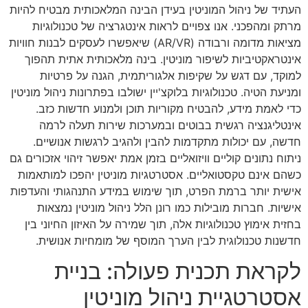
העתיד של ניהול המוניטין בעידן הבינה המלאכותית מבטיח להיות
מרתק ומהפכני. אנו צפויים לראות אינטגרציה של טכנולוגיות
מציאות מדומה ורבודה (AR/VR) שיאפשרו לעסקים לבנות חוויות
אינטראקטיביות לשיפור מוניטין. בינה מלאכותית אתית תהפוך
למוקד, עם דגש על שקיפות אלגוריתמית, הגנה על פרטיות
ומניעת הטיה. טכנולוגיות בלוקצ'יין ישולבו בפתרונות ניהול מוניטין
כדי לאמת מידע, להבטיח מקוריות תוכן ולמנוע חדשות כזב.
אינטליגנציה רגשית בבוטים ובמערכות שירות תעלה לרמה
חדשה, עם יכולות מתקדמות להבין ולהגיב לרגשות אנושיים.
ניתוח נתונים קוליים וויזואליים בזמן אמת יאפשר זיהוי אזכורים גם
כשהם אינם טקסטואליים. אסטרטגיות מוניטין יהפכו למותאמות
אישית יותר ברמת הפרט, תוך שימוש במידע התנהגותי והעדפות
אישיות. חברות מובילות כמו רונן הלל ניהול מוניטין נמצאות
בחזית אימוץ טכנולוגיות אלה, תוך שמירה על האיזון החיוני בין
חדשנות טכנולוגית לבין הערך המוסף של מומחיות אנושית.
לקראת תכנית פעולה: בניית
אסטרטגיית ניהול מוניטין