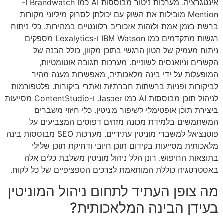
אינטגרציה. מערכות ניטור מבוססות AI כמו Brandwatch ו-
Mention מובילות את השוק עם יכולתן לסרוק מיליוני מקורות
ברשת בזמן אמת ולזהות אזכורים רלוונטיים במהירות. כלי ניתוח
רגשות מתקדמים כמו IBM Watson ו-Lexalytics מספקים
ניתוח מעמיק של הטון הרגשי בתוכן מקוון, כולל הבנה של
הקשרים וניואנסים לשוניים. מערכות תגובה אוטומטיות,
המופעלות על ידי בינה מלאכותית, מאפשרות מענה מהיר
לביקורות ופניות ברשתות חברתיות ואתרי ביקורות. פלטפורמות
לניהול תוכן מבוססות AI כמו Jasper ו-ContentStudio מסייעות
ביצירת תוכן אופטימלי לשיפור מוניטין. כלי חיזוי משברים
המשתמשים בלמידת מכונה מזהים דפוסים המצביעים על
פוטנציאל למשברי מוניטין עתידיים. מערכות SEO מבוססות בינה
מלאכותית מסייעות בקידום תוכן חיובי ודחיקת תוכן שלילי
בתוצאות החיפוש. רונן הלל ניהול מוניטין משלבת כלים אלה
באסטרטגיה כוללת המותאמת לצרכים הספציפיים של כל לקוח.
מה צופן העתיד לתחום ניהול המוניטין
בעידן הבינה המלאכותית?