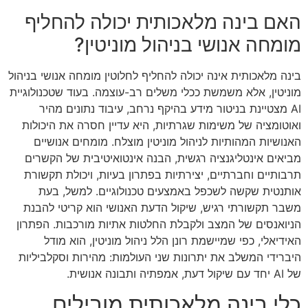
האם בינה מלאכותית יכולה להחליף
מומחה אנושי בניהול מוניטין?
בינה מלאכותית אינה יכולה להחליף לחלוטין מומחה אנושי בניהול
מוניטין, אלא משמשת ככלי משלים רב-עוצמה. בעוד שטכנולוגיית
AI מצטיינת בניטור מידע בהיקף נרחב, עיבוד נתונים מהיר
ואוטומציה של משימות שגרתיות, היא עדיין חסרה את היכולות
האנושיות המהותיות לניהול מוניטין מוצלח. מומחים אנושיים
מביאים אינטליגנציה רגשית, הבנה אינטואיטיבית של הקשרים
תרבותיים וחברתיים, יצירתיות בפתרון בעיות, ויכולת תקשורת
אותנטית שקשה לשכפל באמצעים טכנולוגיים. למשל, בעת
משבר תקשורתי רגיש, שיקול הדעת האנושי הוא קריטי להבנת
הניואנסים של המצב ולקבלת החלטות אתיות מורכבות. הפתרון
האידיאלי, כפי שמיישמת רונן הלל ניהול מוניטין, הוא מודל
היברידי המשלב את יתרונות שני העולמות: מהירות וסקלביליות
של AI יחד עם שיקול דעת, אמפתיה ותבונה אנושית.
כלי בינה מלאכותית מובילים